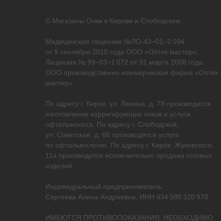
© Магазины Очки в Кирове и Слободском
Медицинская лицензия №ЛО-43−01−2 094
от 9 сентября 2015 года ООО «Оптик мастер».
Лицензия № 99−03−1 072 от 31 марта 2008 года
ООО производственно-коммерческая фирма «Оптик
мастер»
По адресу г. Киров, ул. Ленина, д. 78 производится
изготовление корригирующих очков и услуги
офтальмолога. По адресу г. Слободской,
ул. Советская, д. 66 производятся услуги
по офтальмологии. По адресу г. Киров, Жуковского,
11а производится исключительно продажа готовых
изделий.
Индивидуальный предприниматель
Сергеева Алина Андреевна, ИНН 434 588 320 970
ИМЕЮТСЯ ПРОТИВОПОКАЗАНИЯ. НЕОБХОДИМО