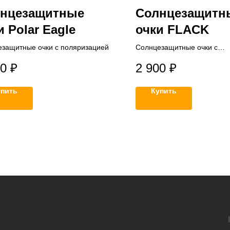
нцезащитные
Солнцезащитн
и Polar Eagle
очки FLACK
защитные очки с поляризацией
Солнцезащитные очки с
поляризационными линзам
00
₽
2 900
₽
упить
Купить