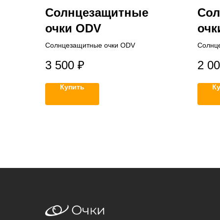
Солнцезащитные
Сол
очки ODV
очк
Солнцезащитные очки ODV
Солнце
3 500
₽
2 0
Купить
К