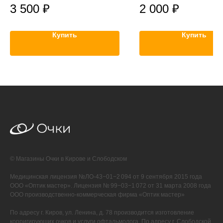
3 500
₽
2 000
₽
Купить
Купить
© Магазины Очки в Кирове и Слободском
Медицинская лицензия №ЛО-43−01−2 094 от 9 сентября 2015 года
ООО «Оптик мастер». Лицензия № 99−03−1 072 от 31 марта 2008 года
ООО производственно-коммерческая фирма «Оптик мастер»
По адресу г. Киров, ул. Ленина, д. 78 производится изготовление
корригирующих очков и услуги офтальмолога. По адресу г. Слободской,