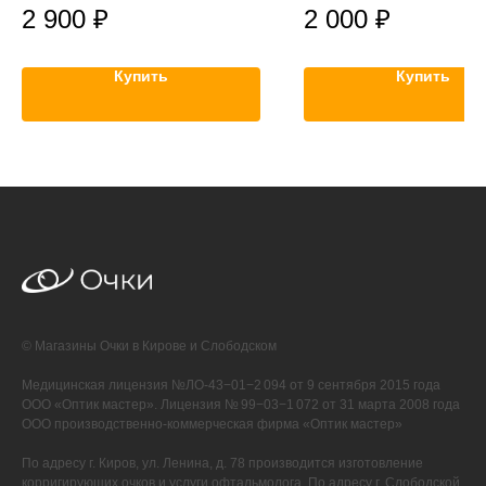
2 900
₽
2 000
₽
Купить
Купить
© Магазины Очки в Кирове и Слободском
Медицинская лицензия №ЛО-43−01−2 094 от 9 сентября 2015 года
ООО «Оптик мастер». Лицензия № 99−03−1 072 от 31 марта 2008 года
ООО производственно-коммерческая фирма «Оптик мастер»
По адресу г. Киров, ул. Ленина, д. 78 производится изготовление
корригирующих очков и услуги офтальмолога. По адресу г. Слободской,