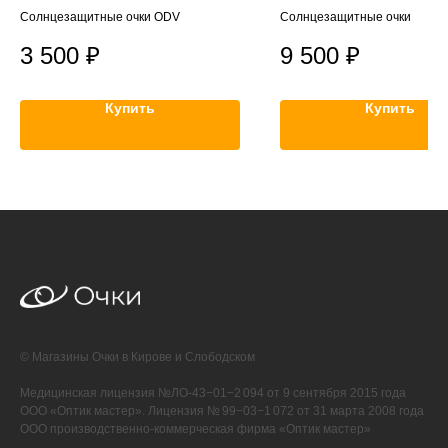
Солнцезащитные очки ODV
Солнцезащитные очки
3 500
₽
9 500
₽
Купить
Купить
© Магазины Очки в Кирове и Слободском
Медицинская лицензия №ЛО-43−01−2 094 от 9 сентября 2015 года
ООО «Оптик мастер». Лицензия № 99−03−1 072 от 31 марта 2008 года
ООО производственно-коммерческая фирма «Оптик мастер»