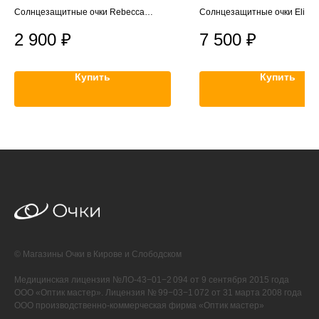
Moore
Солнцезащитные очки Rebecca
Солнцезащитные очки Eligio
Moore
2 900
₽
7 500
₽
Купить
Купить
© Магазины Очки в Кирове и Слободском
Медицинская лицензия №ЛО-43−01−2 094 от 9 сентября 2015 года
ООО «Оптик мастер». Лицензия № 99−03−1 072 от 31 марта 2008 года
ООО производственно-коммерческая фирма «Оптик мастер»