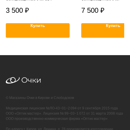
3 500
₽
7 500
₽
Купить
Купить
© Магазины Очки в Кирове и Слободском
Медицинская лицензия №ЛО-43−01−2 094 от 9 сентября 2015 года
ООО «Оптик мастер». Лицензия № 99−03−1 072 от 31 марта 2008 года
ООО производственно-коммерческая фирма «Оптик мастер»
По адресу г. Киров, ул. Ленина, д. 78 производится изготовление