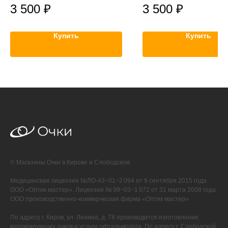
3 500
₽
3 500
₽
Купить
Купить
© Магазины Очки в Кирове и Слободском
Медицинская лицензия №ЛО-43−01−2 094 от 9 сентября 2015 года
ООО «Оптик мастер». Лицензия № 99−03−1 072 от 31 марта 2008 года
ООО производственно-коммерческая фирма «Оптик мастер»
По адресу г. Киров, ул. Ленина, д. 78 производится изготовление
корригирующих очков и услуги офтальмолога. По адресу г. Слободской,