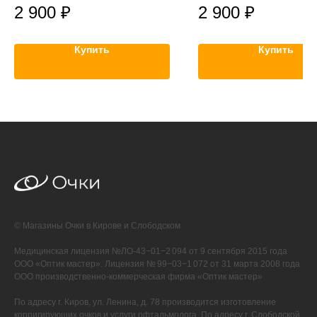
2 900
₽
2 900
₽
Купить
Купить
© Магазины Очки в Кирове и Слободском
Медицинская лицензия №ЛО-43−01−2 094 от 9 сентября 2015 года
ООО «Оптик мастер». Лицензия № 99−03−1 072 от 31 марта 2008 года
ООО производственно-коммерческая фирма «Оптик мастер»
По адресу г. Киров, ул. Ленина, д. 78 производится изготовление
корригирующих очков и услуги офтальмолога. По адресу г. Слободской,