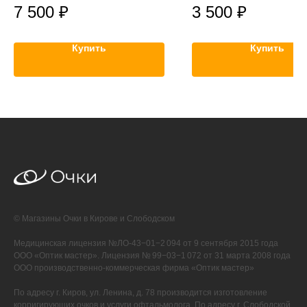
7 500
₽
3 500
₽
Купить
Купить
© Магазины Очки в Кирове и Слободском
Медицинская лицензия №ЛО-43−01−2 094 от 9 сентября 2015 года
ООО «Оптик мастер». Лицензия № 99−03−1 072 от 31 марта 2008 года
ООО производственно-коммерческая фирма «Оптик мастер»
По адресу г. Киров, ул. Ленина, д. 78 производится изготовление
корригирующих очков и услуги офтальмолога. По адресу г. Слободской,