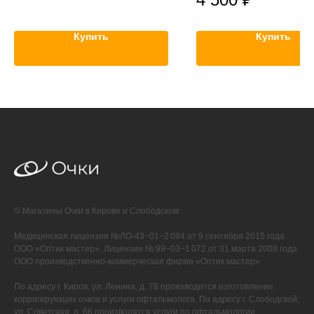
Купить
Купить
© Магазины Очки в Кирове и Слободском
Медицинская лицензия №ЛО-43−01−2 094 от 9 сентября 2015 года
ООО «Оптик мастер». Лицензия № 99−03−1 072 от 31 марта 2008 года
ООО производственно-коммерческая фирма «Оптик мастер»
По адресу г. Киров, ул. Ленина, д. 78 производится изготовление
корригирующих очков и услуги офтальмолога. По адресу г. Слободской,
ул. Советская, д. 66 производятся услуги по офтальмологии.