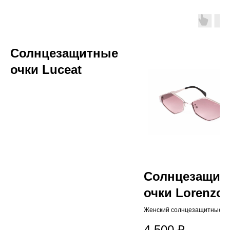
Солнцезащитные
очки Luceat
Солнцезащит
очки Lorenzo
Lotto
Женский солнцезащитные оч
Lorenzo Lotto с поляризаци
4 500
₽
линзами, с мягким футляром