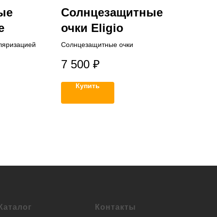
ые
Солнцезащитные
e
очки Eligio
ляризацией
Солнцезащитные очки
7 500
₽
Купить
Каталог
Контакты