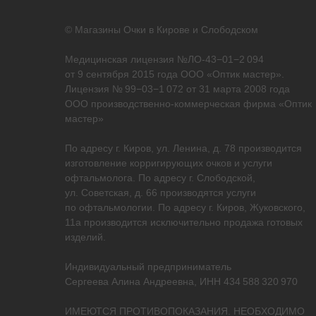
© Магазины Очки в Кирове и Слободском
Медицинская лицензия №ЛО-43−01−2 094
от 9 сентября 2015 года ООО «Оптик мастер».
Лицензия № 99−03−1 072 от 31 марта 2008 года
ООО производственно-коммерческая фирма «Оптик
мастер»
По адресу г. Киров, ул. Ленина, д. 78 производится
изготовление корригирующих очков и услуги
офтальмолога. По адресу г. Слободской,
ул. Советская, д. 66 производятся услуги
по офтальмологии. По адресу г. Киров, Жуковского,
11а производится исключительно продажа готовых
изделий.
Индивидуальный предприниматель
Сергеева Алина Андреевна, ИНН 434 588 320 970
ИМЕЮТСЯ ПРОТИВОПОКАЗАНИЯ. НЕОБХОДИМО