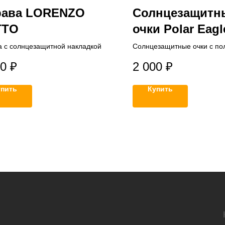
рава LORENZO
Солнцезащитн
TTO
очки Polar Eagl
 с солнцезащитной накладкой
Солнцезащитные очки с по
00
₽
2 000
₽
упить
Купить