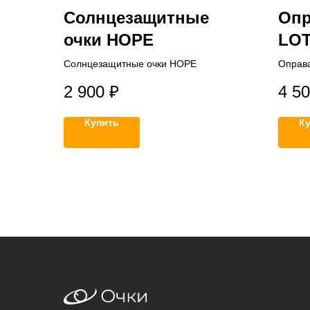
Солнцезащитные
Оп
очки HOPE
LO
Солнцезащитные очки HOPE
Оправа
2 900
₽
4 5
Купить
К