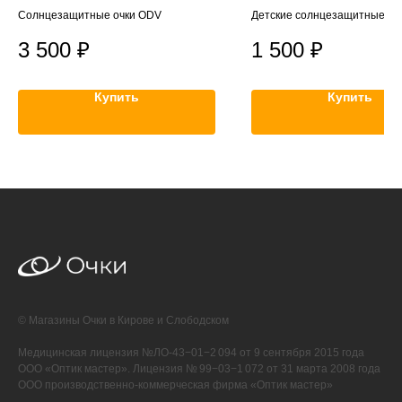
Солнцезащитные очки ODV
Детские солнцезащитные очк
поляризацией
3 500
₽
1 500
₽
Купить
Купить
© Магазины Очки в Кирове и Слободском
Медицинская лицензия №ЛО-43−01−2 094 от 9 сентября 2015 года
ООО «Оптик мастер». Лицензия № 99−03−1 072 от 31 марта 2008 года
ООО производственно-коммерческая фирма «Оптик мастер»