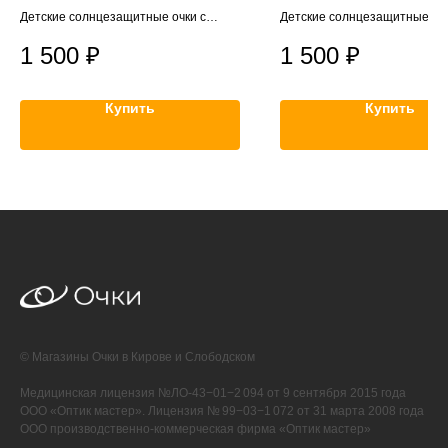
Детские солнцезащитные очки с
Детские солнцезащитные очк
поляризацией
поляризацией
1 500
₽
1 500
₽
Купить
Купить
© Магазины Очки в Кирове и Слободском
Медицинская лицензия №ЛО-43−01−2 094 от 9 сентября 2015 года
ООО «Оптик мастер». Лицензия № 99−03−1 072 от 31 марта 2008 года
ООО производственно-коммерческая фирма «Оптик мастер»