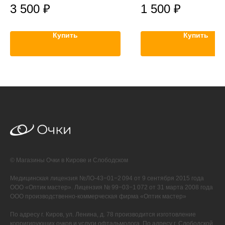
3 500
₽
1 500
₽
Купить
Купить
© Магазины Очки в Кирове и Слободском
Медицинская лицензия №ЛО-43−01−2 094 от 9 сентября 2015 года
ООО «Оптик мастер». Лицензия № 99−03−1 072 от 31 марта 2008 года
ООО производственно-коммерческая фирма «Оптик мастер»
По адресу г. Киров, ул. Ленина, д. 78 производится изготовление
корригирующих очков и услуги офтальмолога. По адресу г. Слободской,