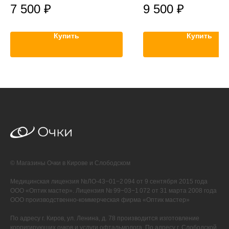
7 500
₽
9 500
₽
Купить
Купить
© Магазины Очки в Кирове и Слободском
Медицинская лицензия №ЛО-43−01−2 094 от 9 сентября 2015 года
ООО «Оптик мастер». Лицензия № 99−03−1 072 от 31 марта 2008 года
ООО производственно-коммерческая фирма «Оптик мастер»
По адресу г. Киров, ул. Ленина, д. 78 производится изготовление
корригирующих очков и услуги офтальмолога. По адресу г. Слободской,