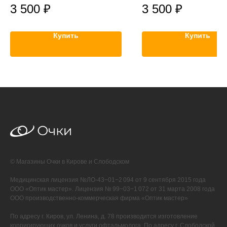
3 500
₽
3 500
₽
Купить
Купить
© Магазины Очки в Кирове и Слободском
Медицинская лицензия №ЛО-43−01−2 094 от 9 сентября 2015 года
ООО «Оптик мастер». Лицензия № 99−03−1 072 от 31 марта 2008 года
ООО производственно-коммерческая фирма «Оптик мастер»
По адресу г. Киров, ул. Ленина, д. 78 производится изготовление
корригирующих очков и услуги офтальмолога. По адресу г. Слободской,