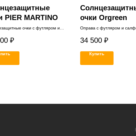
нцезащитные
Солнцезащитн
и PIER MARTINO
очки Orgreen
защитные очки с футляром и
Оправа с футляром и салф
ткой
500
₽
34 500
₽
упить
Купить