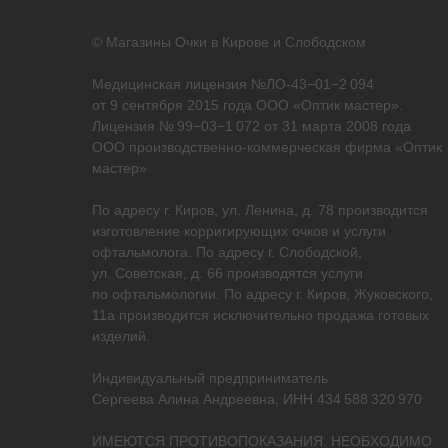
© Магазины Очки в Кирове и Слободском
Медицинская лицензия №ЛО-43−01−2 094
от 9 сентября 2015 года ООО «Оптик мастер».
Лицензия № 99−03−1 072 от 31 марта 2008 года
ООО производственно-коммерческая фирма «Оптик
мастер»
По адресу г. Киров, ул. Ленина, д. 78 производится
изготовление корригирующих очков и услуги
офтальмолога. По адресу г. Слободской,
ул. Советская, д. 66 производятся услуги
по офтальмологии. По адресу г. Киров, Жуковского,
11а производится исключительно продажа готовых
изделий.
Индивидуальный предприниматель
Сергеева Алина Андреевна, ИНН 434 588 320 970
ИМЕЮТСЯ ПРОТИВОПОКАЗАНИЯ. НЕОБХОДИМО