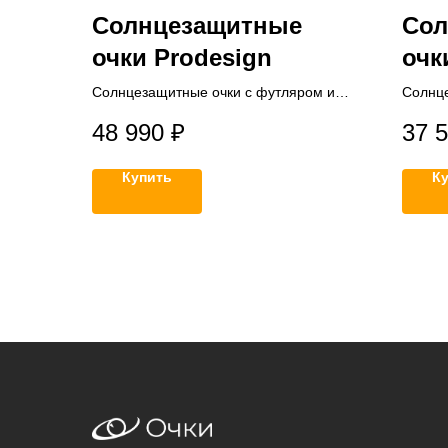
Солнцезащитные
Сол
очки Prodesign
очк
Солнцезащитные очки с футляром и
Солнце
салфеткой
салфе
48 990
₽
37 
Купить
К