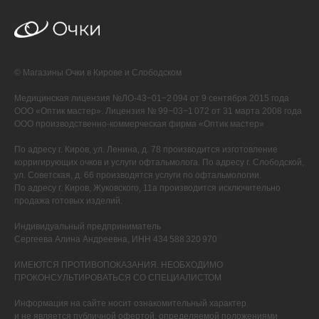
© Магазины Очки в Кирове и Слободском
Медицинская лицензия №ЛО-43−01−2 094 от 9 сентября 2015 года
ООО «Оптик мастер». Лицензия № 99−03−1 072 от 31 марта 2008 года
ООО производственно-коммерческая фирма «Оптик мастер»
По адресу г. Киров, ул. Ленина, д. 78 производится изготовление
корригирующих очков и услуги офтальмолога. По адресу г. Слободской,
ул. Советская, д. 66 производятся услуги по офтальмологии.
По адресу г. Киров, Жуковского, 11а производится исключительно
продажа готовых изделий.
Индивидуальный предприниматель
Сергеева Алина Андреевна, ИНН 434 588 320 970
ИМЕЮТСЯ ПРОТИВОПОКАЗАНИЯ. НЕОБХОДИМО
ПРОКОНСУЛЬТИРОВАТЬСЯ СО СПЕЦИАЛИСТОМ
Информация на сайте носит ознакомительный характер
и не является публичной офертой, определяемой положениями