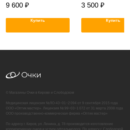
9 600
₽
3 500
₽
Купить
Купить
© Магазины Очки в Кирове и Слободском
Медицинская лицензия №ЛО-43−01−2 094 от 9 сентября 2015 года
ООО «Оптик мастер». Лицензия № 99−03−1 072 от 31 марта 2008 года
ООО производственно-коммерческая фирма «Оптик мастер»
По адресу г. Киров, ул. Ленина, д. 78 производится изготовление
корригирующих очков и услуги офтальмолога. По адресу г. Слободской,