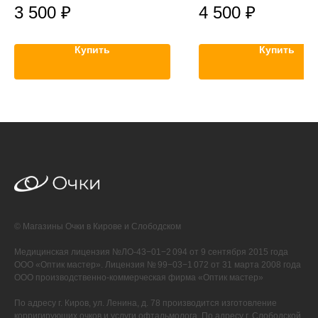
3 500
₽
4 500
₽
Купить
Купить
© Магазины Очки в Кирове и Слободском
Медицинская лицензия №ЛО-43−01−2 094 от 9 сентября 2015 года
ООО «Оптик мастер». Лицензия № 99−03−1 072 от 31 марта 2008 года
ООО производственно-коммерческая фирма «Оптик мастер»
По адресу г. Киров, ул. Ленина, д. 78 производится изготовление
корригирующих очков и услуги офтальмолога. По адресу г. Слободской,