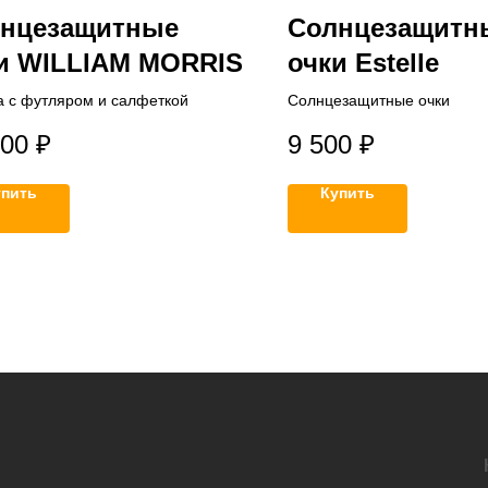
нцезащитные
Солнцезащитн
и WILLIAM MORRIS
очки Estelle
 с футляром и салфеткой
Солнцезащитные очки
000
₽
9 500
₽
упить
Купить