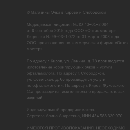
© Магазины Очки в Кирове и Слободском
Медицинская лицензия №ЛО-43−01−2 094
от 9 сентября 2015 года ООО «Оптик мастер».
Лицензия № 99−03−1 072 от 31 марта 2008 года
ООО производственно-коммерческая фирма «Оптик
мастер»
По адресу г. Киров, ул. Ленина, д. 78 производится
изготовление корригирующих очков и услуги
офтальмолога. По адресу г. Слободской,
ул. Советская, д. 66 производятся услуги
по офтальмологии. По адресу г. Киров, Жуковского,
11а производится исключительно продажа готовых
изделий.
Индивидуальный предприниматель
Сергеева Алина Андреевна, ИНН 434 588 320 970
ИМЕЮТСЯ ПРОТИВОПОКАЗАНИЯ. НЕОБХОДИМО