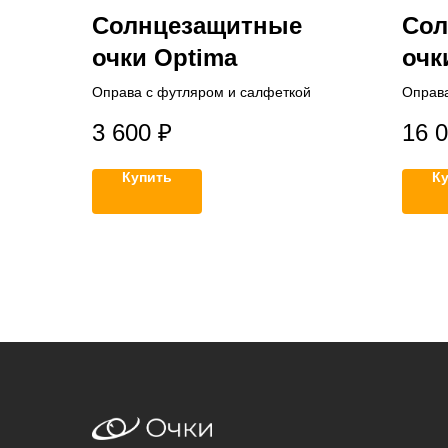
Солнцезащитные
Сол
очки Optima
очк
Оправа с футляром и салфеткой
Оправа
3 600
₽
16 
Купить
К