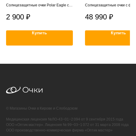
Солнцезащитные очки Polar Eagle с
Солнцезащитные очки с фут
поляризационными линзами
салфеткой
2 900
₽
48 990
₽
Купить
Купить
© Магазины Очки в Кирове и Слободском
Медицинская лицензия №ЛО-43−01−2 094 от 9 сентября 2015 года
ООО «Оптик мастер». Лицензия № 99−03−1 072 от 31 марта 2008 года
ООО производственно-коммерческая фирма «Оптик мастер»